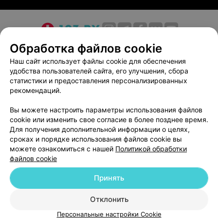
О проекте
Новости проекта
Размещение рекламы
Обработка файлов cookie
Медицинский маркетинг
Публичный договор
Наш сайт использует файлы cookie для обеспечения
удобства пользователей сайта, его улучшения, сбора
Пользовательское соглашение
Способы оплаты
статистики и предоставления персонализированных
Вакансии
Партнеры
рекомендаций.
Написать руководителю 103.by
Вы можете настроить параметры использования файлов
Написать в поддержку
cookie или изменить свое согласие в более позднее время.
Персональные настройки cookie
Для получения дополнительной информации о целях,
сроках и порядке использования файлов cookie вы
Обработка персональных данных
можете ознакомиться с нашей
Политикой обработки
файлов cookie
Принять
Отклонить
ВЫ ВЛАДЕЛЕЦ?
© 2026 ООО «Артокс Лаб», УНП 191700409
| 220012, Республика Беларусь,
Персональные настройки Cookie
г. Минск, улица Толбухина, 2, пом. 16 | help@103.by