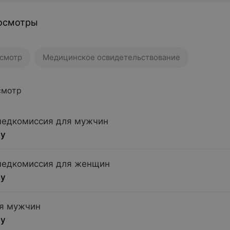
осмотры
смотр
Медицинское освидетельствование
смотр
медкомиссия для мужчин
су
медкомиссия для женщин
су
я мужчин
су