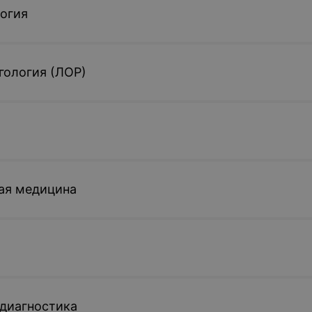
огия
гология (ЛОР)
ая медицина
диагностика