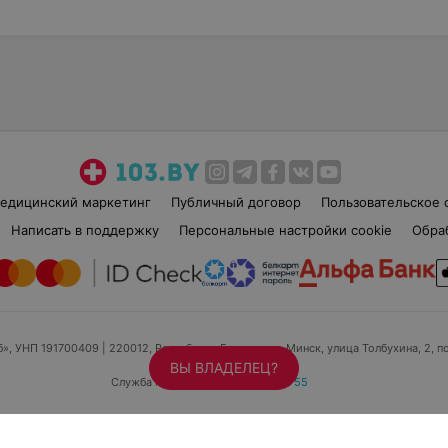
едицинский маркетинг
Публичный договор
Пользовательское 
Написать в поддержку
Персональные настройки cookie
Обра
б», УНП 191700409
| 220012, Республика Беларусь, г. Минск, улица Толбухина, 2, п
ВЫ ВЛАДЕЛЕЦ?
Служба поддержки
+375 291212755