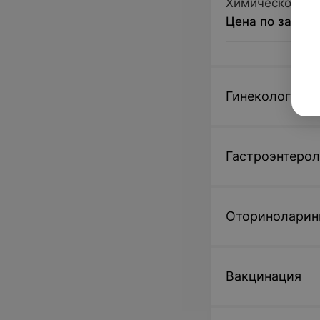
Химическое уд
Цена по запро
Гинекология
Гастроэнтерол
Оториноларин
Вакцинация