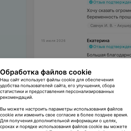
Отзыв подтвержде
Хочу сказать огромн
беременность прошла
Савчук И. В. - Акуше
Екатерина
15 июля 2026
Отзыв подтвержде
Большая благодарно
беременности, всегд
Савчук И. В. - Акуше
Обработка файлов cookie
Наш сайт использует файлы cookie для обеспечения
Дарья
удобства пользователей сайта, его улучшения, сбора
15 июля 2026
статистики и предоставления персонализированных
Отзыв подтвержде
рекомендаций.
Бесконечно благода
Очень внимательная 
Вы можете настроить параметры использования файлов
cookie или изменить свое согласие в более позднее время.
Савчук И. В. - Акуше
Для получения дополнительной информации о целях,
сроках и порядке использования файлов cookie вы можете