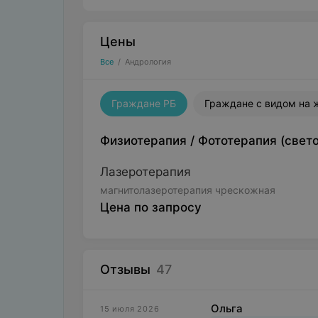
Цены
Все
/
Андрология
Граждане РБ
Граждане с видом на 
Физиотерапия
/
Фототерапия (свет
Лазеротерапия
магнитолазеротерапия чрескожная
Цена по запросу
Отзывы
47
Ольга
15 июля 2026