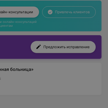
лайн-консультации
Привлечь клиентов
ги онлайн-консультаций
циентам
Предложить исправление
нная больница»
5