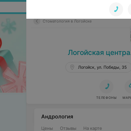
Поиск по сайту
Стоматология в Логойске
Логойская центра
Логойск, ул. Победы, 35
ТЕЛЕФОНЫ
МАР
Андрология
Цены
Отзывы
На карте