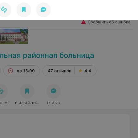
Избранное
Войти
Сообщить об ошибке
льная районная больница
до 15:00
47 отзывов
4.4
ШРУТ
В ИЗБРАННОЕ
ОТЗЫВ