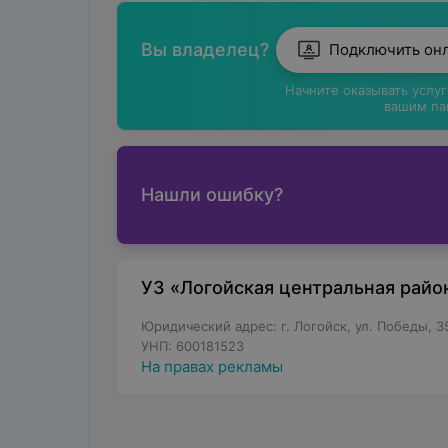
Вы владелец?
Подключить он
Начните оказывать услу
вашим па
Нашли ошибку?
УЗ «Логойская центральная райо
Юридический адрес: г. Логойск, ул. Победы, 3
УНП: 600181523
На правах рекламы