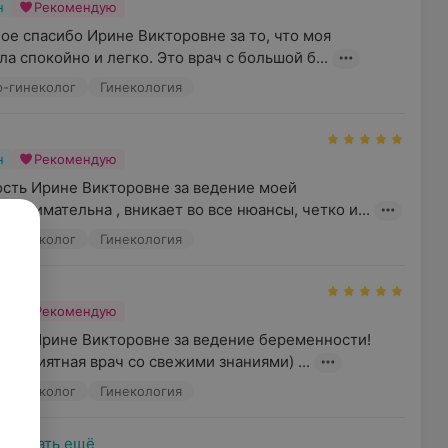
н
Рекомендую
ое спасибо Ирине Викторовне за то, что моя 
 спокойно и легко. Это врач с большой б...
р-гинеколог
Гинекология
н
Рекомендую
сть Ирине Викторовне за ведение моей 
а внимательна , вникает во все нюансы, четко и...
р-гинеколог
Гинекология
н
Рекомендую
рна Ирине Викторовне за ведение беременности! 
и приятная врач со свежими знаниями) ...
р-гинеколог
Гинекология
Показать ещё