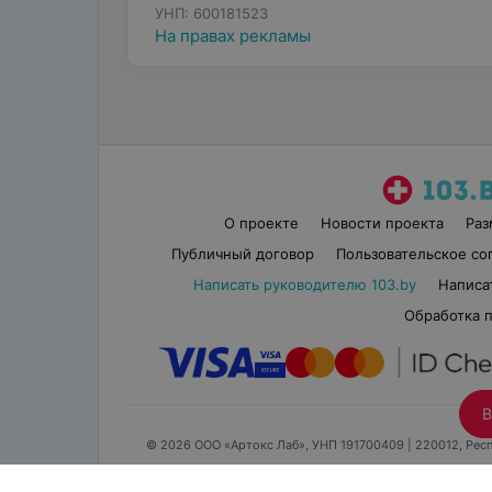
УНП: 600181523
На правах рекламы
О проекте
Новости проекта
Ра
Публичный договор
Пользовательское со
Написать руководителю 103.by
Написа
Обработка 
В
© 2026 ООО «Артокс Лаб», УНП 191700409
| 220012, Респ
Служба под