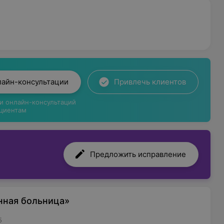
лайн-консультации
Привлечь клиентов
ги онлайн-консультаций
циентам
Предложить исправление
нная больница»
5