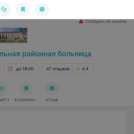
Избранное
Войти
Сообщить об ошибке
льная районная больница
до 18:00
47 отзывов
4.4
ШРУТ
В ИЗБРАННОЕ
ОТЗЫВ