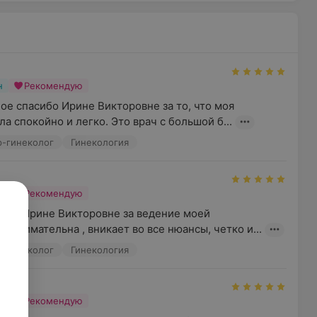
н
Рекомендую
ое спасибо Ирине Викторовне за то, что моя 
 спокойно и легко. Это врач с большой б...
р-гинеколог
Гинекология
н
Рекомендую
сть Ирине Викторовне за ведение моей 
а внимательна , вникает во все нюансы, четко и...
р-гинеколог
Гинекология
н
Рекомендую