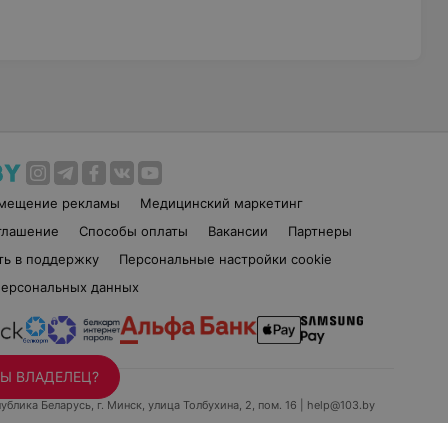
змещение рекламы
Медицинский маркетинг
глашение
Способы оплаты
Вакансии
Партнеры
ть в поддержку
Персональные настройки cookie
персональных данных
Ы ВЛАДЕЛЕЦ?
ублика Беларусь, г. Минск, улица Толбухина, 2, пом. 16 | help@103.by
держки
+375 291212755