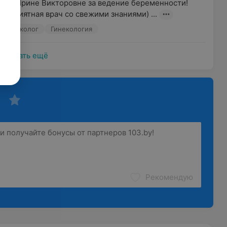
рна Ирине Викторовне за ведение беременности! 
и приятная врач со свежими знаниями) ...
р-гинеколог
Гинекология
Показать ещё
Рекомендую