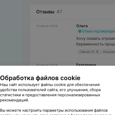
Отзывы
47
Ольга
15 июля 2026
Отзыв подтвержде
Хочу сказать огромн
беременность прошла
Савчук И. В. - Акуше
Екатерина
15 июля 2026
Отзыв подтвержде
Обработка файлов cookie
Большая благодарно
беременности, всегд
Наш сайт использует файлы cookie для обеспечения
удобства пользователей сайта, его улучшения, сбора
Савчук И. В. - Акуше
статистики и предоставления персонализированных
рекомендаций.
Дарья
15 июля 2026
Отзыв подтвержде
Вы можете настроить параметры использования файлов