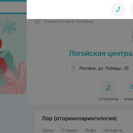
Поиск по сайту
Стоматология в Логойске
Логойская центра
Логойск, ул. Победы, 35
ТЕЛЕФОНЫ
МАР
Лор (оториноларингология)
Цены
Отзывы
Инфо
На карте