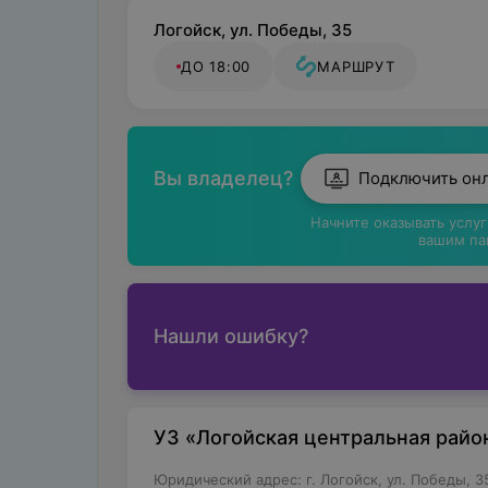
Логойск, ул. Победы, 35
ДО 18:00
МАРШРУТ
Вы владелец?
Подключить он
Начните оказывать услу
вашим па
Нашли ошибку?
УЗ «Логойская центральная райо
Юридический адрес: г. Логойск, ул. Победы, 3